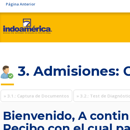
Página Anterior
3. Admisiones: 
» 3.1.: Captura de Documentos
» 3.2.: Test de Diagnósti
Bienvenido, A contin
Recibo con el cual p